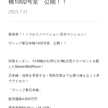
橋1002号室 公開！！
2023.7.11
新発表！！＜フルリノベーション 区分マンション＞
ヴィップ東日本橋
1002
号室 公開！！
対面キッチン、
13.88
帖の
LDK
と
6.9
帖大型クローゼットを配
した
MasterBedRoom
！
日本橋・浅草を享受する！羽田空港までも乗り換えなく１本
でアクセス！
「ヴィップ東日本橋」
販売価格4,830万円
専有面積
59.94
㎡（
18.13
坪）