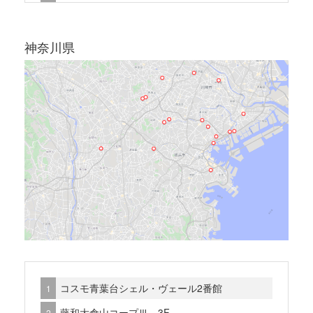
品川区小山6丁目
パーク・ハイム南馬込
神奈川県
目黒区東が丘1丁目
方南町コーポビアネーズ
カーサ大森
日商岩井大岡山第一マンション
世田谷区上北沢1丁目
目黒区東が丘1丁目 C区画
目黒区東が丘1丁目 B区画
目黒区東が丘1丁目 A区画
目黒区目黒本町3丁目
板橋スカイプラザ
コスモ青葉台シェル・ヴェール2番館
北区田端1丁目
藤和大倉山コープⅢ 3F