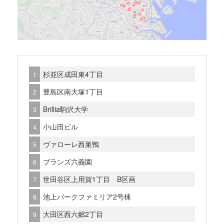
杉並区成田東4丁目
豊島区南大塚1丁目
Brillia駒沢大学
小山田ビル
ヴァローレ西巣鴨
ブランズ六義園
世田谷区上用賀1丁目 B区画
池上パークファミリア2号棟
大田区西六郷2丁目