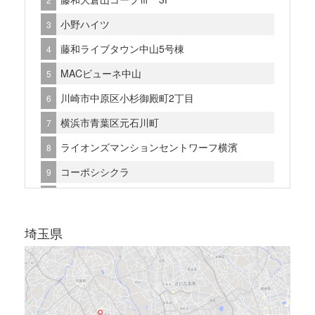
グレイス深川
小野ハイツ
八王子市万町
藤和ライブタウン中山5号棟
セントヒルズ木場公園 5F
MACビューネ中山
セントヒルズ木場公園 7F
川崎市中原区小杉御殿町2丁目
RS田端
横浜市青葉区元石川町
大田区西六郷2丁目
ライオンズマンションセントワーフ横濱
品川区小山4丁目
コーポシシクラ
大田区西六郷2丁目
横浜市神奈川区入江2丁目
カーサ大森
クレベール菊名
埼玉県
パークタワー滝野川
ライオンズマンション川崎貝塚第2
等々力ビューハイツ
横浜市神奈川区入江2丁目
目黒区自由が丘3丁目
ビッグヴァン二俣川第二
大田区久が原2丁目