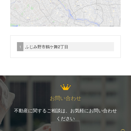
スカイコート生麦第2
目黒区自由が丘3丁目
クリオさがみ野2番館
国分寺市東元町3丁目
ハイシティ横浜元町
大田区西六郷2丁目
広洋フォルム梶が谷
世田谷区弦巻1丁目
コスモ青葉台シェル・ヴェール2番館
ふじみ野市鶴ケ舞2丁目
板橋区大谷口1丁目
小野ハイツ
ライオンズマンション上池台第3
コーポシシクラ
大田区中央8丁目
ライオンズマンションセントワーフ横濱
方南町コーポビアネーズ
横浜市青葉区桂台1丁目 B棟
セントヒルズ木場公園
横浜市青葉区桂台1丁目 A棟
お問い合わせ
赤堤１丁目
不動産に関するご相談は、お気軽にお問い合わせ
ニュー奥沢ハイツ
ください
セントヒルズ木場公園